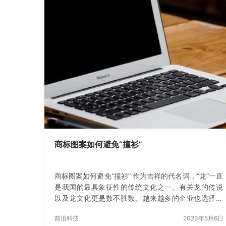
商标图案如何避免“撞衫”
商标图案如何避免“撞衫” 作为吉祥的代名词，“龙”一直
是我国的最具象征性的传统文化之一。有关龙的传说
以及龙文化更是数不胜数。越来越多的企业也选择将
“龙”的形象设计在商标之中。但是这里面也要注意有创
前沿科技
2023年5月6日
新，不然就…