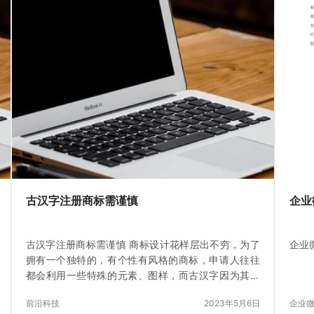
古汉字注册商标需谨慎
企业
古汉字注册商标需谨慎 商标设计花样层出不穷，为了
企业
拥有一个独特的，有个性有风格的商标，申请人往往
都会利用一些特殊的元素、图样，而古汉字因为其优
美的字体、复杂的笔画、个性的样式受到了很多人的
前沿科技
2023年5月6日
企业
青睐，纷纷在商…