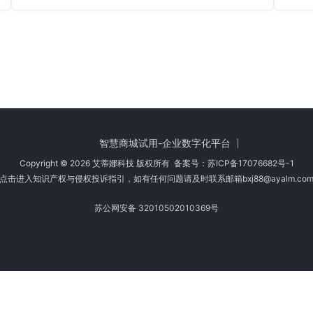
智慧商城试用-企业数字化平台
Copyright © 2026 艾蒂娜科技 版权所有 备案号：
苏ICP备17076682号-1
点击进入知识产权与侵权投诉指引，如有任何问题请及时联系邮箱bxj88
@ayalm.co
苏公网安备 32010502010369号
时注意甄别，避免传播侵权内容:如您发现侵犯知识产权类的违规行为，可将相应
法规要求，第一时间核实处理。