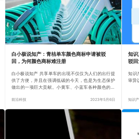
白小极说知产：青桔单车颜色商标申请被驳
知识
回，为何颜色商标难注册
驳回
白小极说知产 共享单车的出现不仅仅为人们的出行提
知识
供了方便，并且在强调低碳的今天，也是为生态保护
审异议
做出的一项巨大贡献。小黄车、小蓝车各种颜色的单
车不仅方便人们辨别，同时也形成了一道亮丽的风景
前沿科技
2023年5月6日
知识
线。 而青桔单…