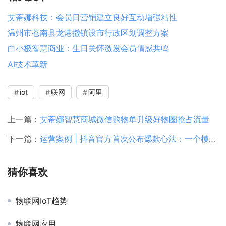
艾蒂娜科技：会员日营销建立良好互动增强粘性
温州市苍南县龙港撤镇设市行政区划调整方案
白小极智慧商业：生日关怀激发会员情感共鸣
AI技术革新
iot
联网
阿里
上一篇：
艾蒂娜智慧商城微信购物单升级好物圈抢占流量
下一篇：
运营案例 | 抖音官方首次公布爆款心法：一个模型+六组案例
猜你喜欢
物联网IoT趋势
物联网应用