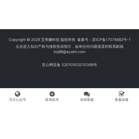
Copyright © 2026 艾蒂娜科技 版权所有 备案号：
苏ICP备17076682号-1
点击进入知识产权与侵权投诉指引，如有任何问题请及时联系邮箱
bxj88
@ayalm.com
苏公网安备 32010502010369号
add_circle
关注公众号
联系技术
在线客服
客服加微
我们始终坚持保护知识产权，与您共建绿色互联网使用环境。请您在使用
网络时注意甄别，避免传播侵权内容:如您发现侵犯知识产权类的违规行
为，可将相应举证材料发送至 fangwenhe@ayalm.com，我们将根据法
律法规要求，第一时间核实处理。