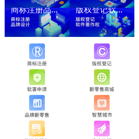
商标注册品牌搭建
版权登记软件著作权