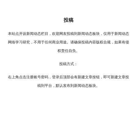
投稿
本站点开设新闻动态栏目，欢迎网友投稿到新闻动态板块，仅用于新闻动态
网络学习研究，不用于任何商业用途。请确保投稿内容版权合规，如果有侵
权责任自负。
投稿方式：
右上角点击注册账号密码，登录后顶部会有新建文章按钮，即可新建文章投
稿到平台，默认发布到新闻动态板块。