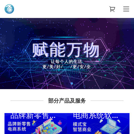
艾蒂娜科技
部分产品及服务
品牌新零售电商系统
电商系统软件开发