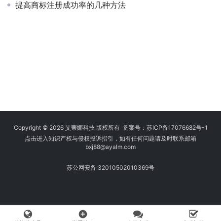
提高商标注册成功率的几种方法
Copyright © 2026 艾蒂娜科技 版权所有 备案号：
苏ICP备17076682号-1
点击进入知识产权与侵权投诉指引，如有任何问题请及时联系邮箱
bxj88
@ayalm.com
苏公网安备 32010502010369号
add_circle