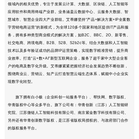
领域内的相关优势，专注于发展云计算、大数据、区块链、人工智能等
应用软件和商用终端产业群。业务涵盖云数据中心、云服务大数据、智
慧城市、智慧企业四大产业群组。艾蒂娜坚持“产品+解决方案+IP全案数
字营销电商运营”的新模式，为全球120多个国家和地区提供IT产品和服
务，拥有多种类型商业模式的解决方案，如B2C、BBC、2O、新零售、
社交电商、跨境电商、B2B、S2B、S2b2c等。结合大数据和人工智能
技术以及多年验证成功的品牌IP运营策略，实现数字精准营销，提升商
业效率。打造“云+数+AI”新型互联网企业，服务了超千家中大型企业客
户的电商及数字化升级。艾蒂娜紧紧把握经济社会发展趋势不断创新，
围绕商业云、营销云、知产云打造智慧云端生态体系，赋能中小企业实
现数字化转型。
旗下拥有白小极（企业科创一站服务平台）、帮扶网、数字版权、
华青版权中心等众多平台。旗下公司有：华青创新（江苏）人工智能研
究院、江苏微链人工智能科技有限公司、南京紫金数字科技有限公司、
另外还有华青创新数字版权，是江苏省版权局授权的、与政府部门合作
的版权服务平台。