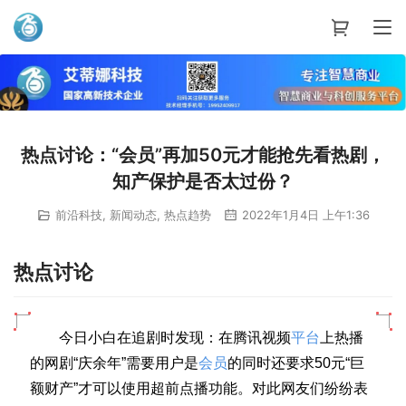
艾蒂娜科技
热点讨论：“会员”再加50元才能抢先看热剧，
知产保护是否太过份？
前沿科技
,
新闻动态
,
热点趋势
2022年1月4日 上午1:36
热点讨论
今日小白在追剧时发现：
在腾讯视频
平台
上热播
的网剧“庆余年”需要用户是
会员
的同时还要求50元“巨
额财产”才可以使用超前点播功能。
对此网友们纷纷表