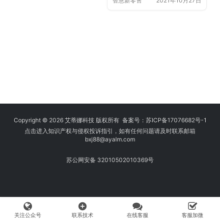
智慧新零售
2021年10月27日
Copyright © 2026 艾蒂娜科技 版权所有 备案号：
苏ICP备17076682号-1
点击进入知识产权与侵权投诉指引，如有任何问题请及时联系邮箱
bxj88
@ayalm.com
苏公网安备 32010502010369号
add_circle
关注公众号
联系技术
在线客服
客服加微