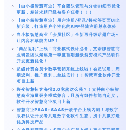
【白小极智慧商业】平台团队管理与分销UI细节优化
更新，精益求精已经被客户狂赞！！！
【白小极智慧商业】用户注册/登录/授权等页面UI全
新升级，打造用户个性化的APP登陆注册尊享体验
白小极智慧商业「会员社区」全新再升级话题广场~
让内容种草能力UP！
“商品返利”上线！商业模式设计必备，艾蒂娜智慧商
业研发团队聚焦第一季度首期超级裂变模式产品软件
开发更新优化！
超级付费会员卡数字营销系统上线啦！会员试用、周
期返利、推广返利...统统安排！！智慧商业软件开发
项目上新
裂变智慧拓客海报2.0竟然这么强？！支持白小极智
慧商业海量裂变模式兼容，且所有组件都能自定义，
软件开发智慧商业项目上新
智慧商业PAAS+SAAS开放平台上线内测！与数字
版权认证开发者共建数字化软件生态，携手共赢打造
优质科技产品
白小极智慧商业：多商户推广员上线！产业互联网平