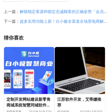
上一篇：
解锁稳定客源和锁定忠诚顾客的正确姿势「会员制商城」——白小极智慧商业
下一篇：
超多实用功能上新！白小极全渠道全场景电商解决方案，助力企业打造电商生态
猜你喜欢
定制开发网站建设新零售
江苏软件开发，艾蒂娜推
商城系统智慧同城软件开
荐
发拓客运营系统
智慧新零售
2021年10月27日
前沿科技
2022年12月15日