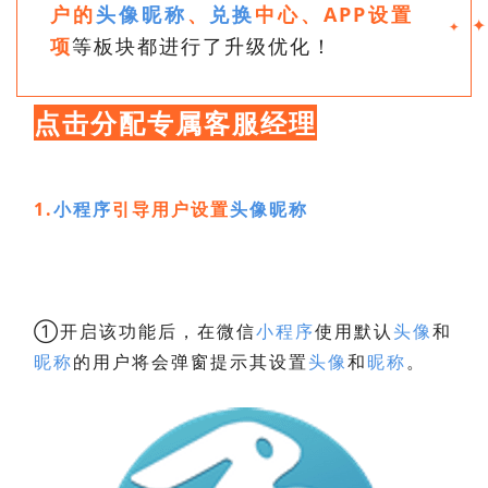
户的
头像
昵称
、
兑换
中心、APP设置
✦
✦
项
等板块都进行了升级优化！
点击分配专属客服经理
1.
小程序
引导
用户设置
头像
昵称
①开启该功能后，在微信
小程序
使用默认
头像
和
昵称
的用户将会
弹窗提示其设置
头像
和
昵称
。