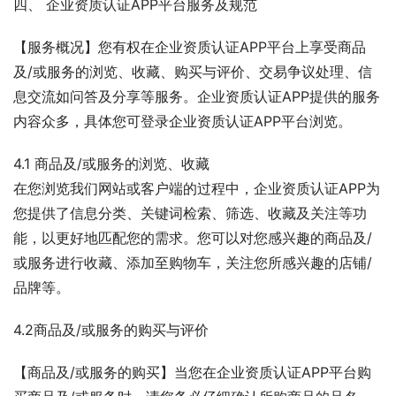
四、 企业资质认证APP平台服务及规范
【服务概况】您有权在企业资质认证APP平台上享受商品
及/或服务的浏览、收藏、购买与评价、交易争议处理、信
息交流如问答及分享等服务。企业资质认证APP提供的服务
内容众多，具体您可登录企业资质认证APP平台浏览。
4.1 商品及/或服务的浏览、收藏
在您浏览我们网站或客户端的过程中，企业资质认证APP为
您提供了信息分类、关键词检索、筛选、收藏及关注等功
能，以更好地匹配您的需求。您可以对您感兴趣的商品及/
或服务进行收藏、添加至购物车，关注您所感兴趣的店铺/
品牌等。
4.2商品及/或服务的购买与评价
【商品及/或服务的购买】当您在企业资质认证APP平台购