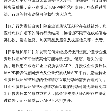
账户因您主动泄露或因您遭受他人攻击、诈骗等行为导致的
损失及后果，企业资质认证APP并不承担责任，您应通过司
法、行政等救济途径向侵权行为人追偿。
【账户行为责任自负】除企业资质认证APP存在过错外，您
应对您账户项下的所有行为结果（包括但不限于在线签署各
类协议、发布信息、购买商品及服务及披露信息等）负责。
【日常维护须知】如发现任何未经授权使用您账户登录企业
资质认证APP平台或其他可能导致您账户遭窃、遗失的情
况，建议您立即通知企业资质认证APP，并授权企业资质认
证APP将该信息同步给及企业资质认证APP平台。您理解企
业资质认证APP对您的任何请求采取行动均需要合理时间，
且企业资质认证APP应您请求而采取的行动可能无法避免或
阻止侵害后果的形成或扩大，除企业资质认证APP存在法定
过错外，企业资质认证APP不承担责任。