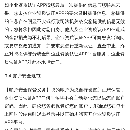
如企业资质认证APP按您最后一次提供的信息与您联系未
果、您未按企业资质认证APP的要求及时提供信息、您提供
的信息存在明显不实或行政司法机关核实您提供的信息无效
的，您将承担因此对您自身、他人及企业资质认证APP造成
的全部损失与不利后果。企业资质认证APP可向您发出询问
或要求整改的通知，并要求您进行重新认证，直至中止、终
止对您提供部分或全部企业资质认证APP平台服务，企业资
质认证APP对此不承担责任。
3.4 账户安全规范
【账户安全保管义务】您的账户为您自行设置并由您保管，
企业资质认证APP任何时候均不会主动要求您提供您的账户
密码。因此，建议您务必保管好您的账户，并确保您在每个
上网时段结束时退出登录并以正确步骤离开企业资质认证
APP平台。