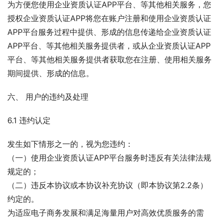
为方便您使用企业资质认证APP平台、等其他相关服务，您
授权企业资质认证APP将您在账户注册和使用企业资质认证
APP平台服务过程中提供、形成的信息传递给企业资质认证
APP平台、等其他相关服务提供者，或从企业资质认证APP
平台、等其他相关服务提供者获取您在注册、使用相关服务
期间提供、形成的信息。
六、 用户的违约及处理
6.1 违约认定
发生如下情形之一的，视为您违约：
（一）使用企业资质认证APP平台服务时违反有关法律法规
规定的；
（二）违反本协议或本协议补充协议（即本协议第2.2条）
约定的。
为适应电子商务发展和满足海量用户对高效优质服务的需