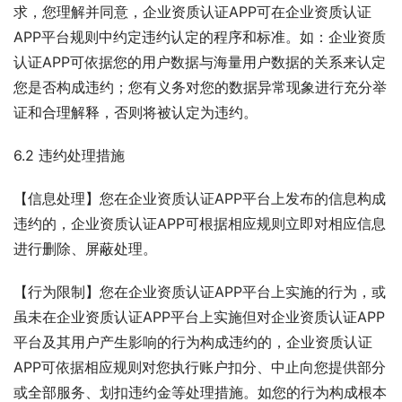
求，您理解并同意，企业资质认证APP可在企业资质认证
APP平台规则中约定违约认定的程序和标准。如：企业资质
认证APP可依据您的用户数据与海量用户数据的关系来认定
您是否构成违约；您有义务对您的数据异常现象进行充分举
证和合理解释，否则将被认定为违约。
6.2 违约处理措施
【信息处理】您在企业资质认证APP平台上发布的信息构成
违约的，企业资质认证APP可根据相应规则立即对相应信息
进行删除、屏蔽处理。
【行为限制】您在企业资质认证APP平台上实施的行为，或
虽未在企业资质认证APP平台上实施但对企业资质认证APP
平台及其用户产生影响的行为构成违约的，企业资质认证
APP可依据相应规则对您执行账户扣分、中止向您提供部分
或全部服务、划扣违约金等处理措施。如您的行为构成根本