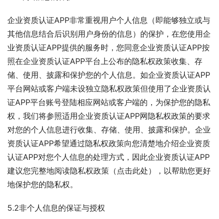
企业资质认证APP非常重视用户个人信息（即能够独立或与
其他信息结合后识别用户身份的信息）的保护，在您使用企
业资质认证APP提供的服务时，您同意企业资质认证APP按
照在企业资质认证APP平台上公布的隐私权政策收集、存
储、使用、披露和保护您的个人信息。如企业资质认证APP
平台网站或客户端未设独立隐私权政策但使用了企业资质认
证APP平台账号登陆相应网站或客户端的，为保护您的隐私
权，我们将参照适用企业资质认证APP网隐私权政策的要求
对您的个人信息进行收集、存储、使用、披露和保护。企业
资质认证APP希望通过隐私权政策向您清楚地介绍企业资质
认证APP对您个人信息的处理方式，因此企业资质认证APP
建议您完整地阅读隐私权政策（点击此处），以帮助您更好
地保护您的隐私权。
5.2非个人信息的保证与授权