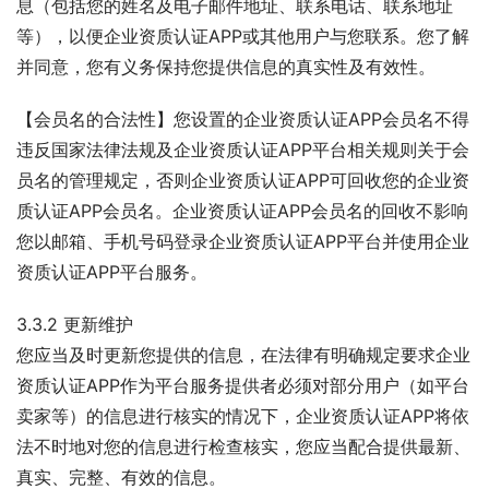
息（包括您的姓名及电子邮件地址、联系电话、联系地址
等），以便企业资质认证APP或其他用户与您联系。您了解
并同意，您有义务保持您提供信息的真实性及有效性。
【会员名的合法性】您设置的企业资质认证APP会员名不得
违反国家法律法规及企业资质认证APP平台相关规则关于会
员名的管理规定，否则企业资质认证APP可回收您的企业资
质认证APP会员名。企业资质认证APP会员名的回收不影响
您以邮箱、手机号码登录企业资质认证APP平台并使用企业
资质认证APP平台服务。
3.3.2 更新维护
您应当及时更新您提供的信息，在法律有明确规定要求企业
资质认证APP作为平台服务提供者必须对部分用户（如平台
卖家等）的信息进行核实的情况下，企业资质认证APP将依
法不时地对您的信息进行检查核实，您应当配合提供最新、
真实、完整、有效的信息。