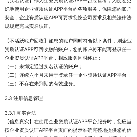
【实名认证】作为企业资质认证APP平台经营者，为使您更
好地使用企业资质认证APP平台的各项服务，保障您的账户
安全，企业资质认证APP可要求您按公司要求及相关法律法
规规定完成实名认证。
【不活跃账户回收】如您的账户同时符合以下条件，则企业
资质认证APP可回收您的账户，您的账户将不能再登录任一
企业资质认证APP平台，相应服务同时终止：
（一）未绑定通过实名认证的账户；
（二）连续六个月未用于登录任一企业资质认证APP平台；
（三）不存在未到期的有效业务。
3.3 注册信息管理
3.3.1 真实合法
【信息真实】在使用企业资质认证APP平台服务时，您应当
按企业资质认证APP平台页面的提示准确完整地提供您的信