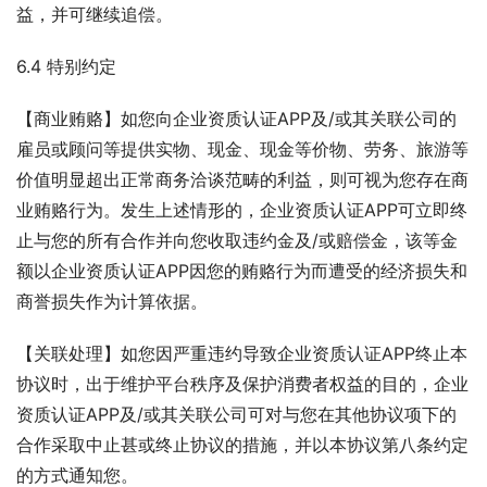
益，并可继续追偿。
6.4 特别约定
【商业贿赂】如您向企业资质认证APP及/或其关联公司的
雇员或顾问等提供实物、现金、现金等价物、劳务、旅游等
价值明显超出正常商务洽谈范畴的利益，则可视为您存在商
业贿赂行为。发生上述情形的，企业资质认证APP可立即终
止与您的所有合作并向您收取违约金及/或赔偿金，该等金
额以企业资质认证APP因您的贿赂行为而遭受的经济损失和
商誉损失作为计算依据。
【关联处理】如您因严重违约导致企业资质认证APP终止本
协议时，出于维护平台秩序及保护消费者权益的目的，企业
资质认证APP及/或其关联公司可对与您在其他协议项下的
合作采取中止甚或终止协议的措施，并以本协议第八条约定
的方式通知您。