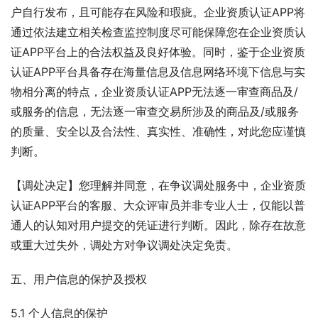
户自行发布，且可能存在风险和瑕疵。企业资质认证APP将
通过依法建立相关检查监控制度尽可能保障您在企业资质认
证APP平台上的合法权益及良好体验。同时，鉴于企业资质
认证APP平台具备存在海量信息及信息网络环境下信息与实
物相分离的特点，企业资质认证APP无法逐一审查商品及/
或服务的信息，无法逐一审查交易所涉及的商品及/或服务
的质量、安全以及合法性、真实性、准确性，对此您应谨慎
判断。
【调处决定】您理解并同意，在争议调处服务中，企业资质
认证APP平台的客服、大众评审员并非专业人士，仅能以普
通人的认知对用户提交的凭证进行判断。因此，除存在故意
或重大过失外，调处方对争议调处决定免责。
五、用户信息的保护及授权
5.1 个人信息的保护