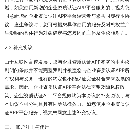
增，如您使用新增的企业资质认证APP平台服务的，视为您
同意新增的企业资质认证APP平台经营者与您共同履行本协
议。发生争议时，您可根据您具体使用的服务及对您权益产
生影响的具体行为对象确定与您履约的主体及争议相对方。
2.2 补充协议
由于互联网高速发展，您与企业资质认证APP签署的本协议
列明的条款并不能完整罗列并覆盖您与企业资质认证APP所
有权利与义务，现有的约定也不能保证完全符合未来发展的
需求。因此，企业资质认证APP平台法律声明及隐私权政
策、企业资质认证APP平台规则均为本协议的补充协议，与
本协议不可分割且具有同等法律效力。如您使用企业资质认
证APP平台服务，视为您同意上述补充协议。
三、 账户注册与使用