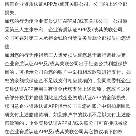
赔偿企业资质认证APP及/或其关联公司、公司的上述全部
损失。
如您的行为使企业资质认证APP及/或其关联公司、公司遭
受第三人主张权利，企业资质认证APP及/或其关联公司、
公司可在对第三人承担金钱给付等义务后就全部损失向您追
偿。
如因您的行为使得第三人遭受损失或您怠于履行调处决定、
企业资质认证APP及/或其关联公司出于社会公共利益保护
目的，可指示公司自您的账户中划扣相应款项进行支付。如
您的余额或保证金不足以支付相应款项的，您同意委托企业
资质认证APP使用自有资金代您支付上述款项，您应当返还
该部分费用并赔偿因此造成企业资质认证APP的全部损失。
您同意企业资质认证APP指示公司自您的账户中划扣相应款
项支付上述赔偿款项。如您账户中的款项不足以支付上述赔
偿款项的，企业资质认证APP及/或关联公司可直接抵减您
在企业资质认证APP及/或其关联公司其它协议项下的权