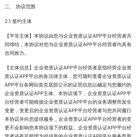
二、 协议范围
2.1 签约主体
【平等主体】本协议由您与企业资质认证APP平台经营者共
同缔结，本协议对您与企业资质认证APP平台经营者均具有
合同效力。
【主体信息】企业资质认证APP平台经营者是指经营企业资
质认证APP平台的各法律主体，您可随时查看企业资质认证
APP平台各网站首页底部公示的证照信息以确定与您履约的
企业资质认证APP主体。本协议项下，企业资质认证APP平
台经营者可能根据企业资质认证APP平台的业务调整而发生
变更，变更后的企业资质认证APP平台经营者与您共同履行
本协议并向您提供服务，企业资质认证APP平台经营者的变
更不会影响您本协议项下的权益。企业资质认证APP平台经
营者还有可能因为提供新的企业资质认证APP平台服务而新