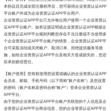
本协议且完成全部注册程序后，您可获得企业资质认证APP
平台账户并成为企业资质认证APP平台用户。
企业资质认证APP平台只允许每位用户使用一个企业资质认
证APP平台账户。如有证据证明或企业资质认证APP根据企
业资质认证APP平台规则判断您存在不当注册或不当使用多
个企业资质认证APP平台账户的情形，企业资质认证APP平
台可采取冻结或关闭账户、取消订单、拒绝提供服务等措
施，如给企业资质认证APP平台及相关方造成损失的，您还
应承担赔偿责任。
【账户使用】您有权使用您设置或确认的企业资质认证APP
会员名、邮箱、手机号码（以下简称“账户名称”）及您设置
的密码（账户名称及密码合称“账户”）登录企业资质认证
APP平台。
由于您的企业资质认证APP平台账户关联您的个人信息及企
业资质认证APP平台商业信息，您的企业资质认证APP平台