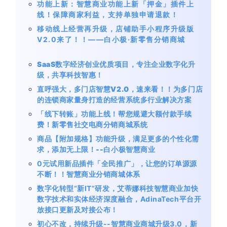
功能上新：智慧商业功能上新「押金」插件上
线！保障商家利益，支持单独申请退款！
移动线上经营再升级，店铺助手小程序升级版
V2.0来了！！——白小极·新零售分销商城
SaaS数字经济创业优质项目，专注企业数字化升
级，共享科技智惠！
直呼强大，多门店智慧V2.0，速来看！！为多门店
的连锁商家量身打造的经营系统多行业解决方案
「线下转账」功能上线！帮您规避大额付款手续
费！新零售社交电商分销商城系统
商品【附加规格】功能升级，满足更多的个性化需
求，添加无上限！--白小极智慧商业
0元试用新品插件「全民推广」，让您的订单源源
不断！！智慧商业分销商城体系
数字化转型
“新IT”研发，艾蒂娜科技智慧商业加快
数字技术和实体经济深度融合，AdinaTech平台开
放接口更新及对接公布！
初心不改，持续升级--智慧商业商城升级3.0，新