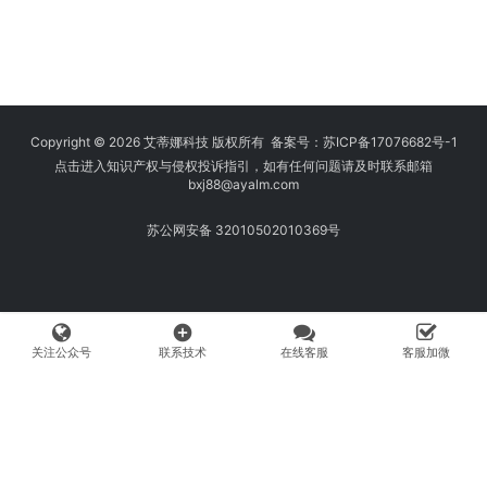
Copyright © 2026 艾蒂娜科技 版权所有 备案号：
苏ICP备17076682号-1
点击进入知识产权与侵权投诉指引，如有任何问题请及时联系邮箱
bxj88
@ayalm.com
苏公网安备 32010502010369号
add_circle
关注公众号
联系技术
在线客服
客服加微
我们始终坚持保护知识产权，与您共建绿色互联网使用环境。请您在使用
网络时注意甄别，避免传播侵权内容:如您发现侵犯知识产权类的违规行
为，可将相应举证材料发送至 fangwenhe@ayalm.com，我们将根据法
律法规要求，第一时间核实处理。