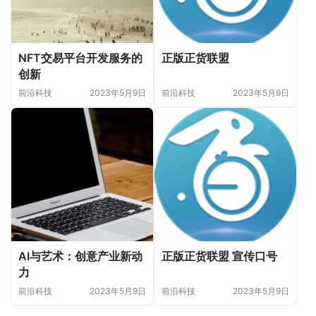
NFT交易平台开发服务的
正版正货联盟
创新
前沿科技
2023年5月9日
前沿科技
2023年5月9日
AI与艺术：创意产业新动
正版正货联盟 宣传口号
力
前沿科技
2023年5月9日
前沿科技
2023年5月9日