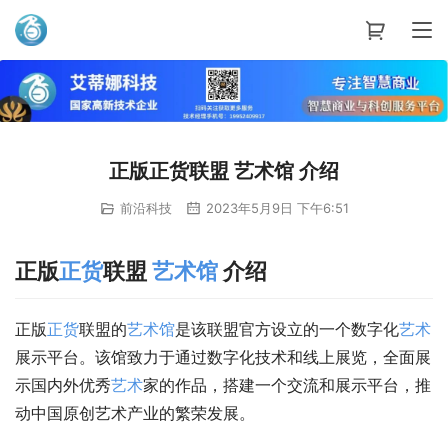
艾蒂娜科技
正版正货联盟 艺术馆 介绍
前沿科技
2023年5月9日 下午6:51
正版
正货
联盟
艺术馆
介绍
正版
正货
联盟的
艺术馆
是该联盟官方设立的一个数字化
艺术
展示平台。该馆致力于通过数字化技术和线上展览，全面展
示国内外优秀
艺术
家的作品，搭建一个交流和展示平台，推
动中国原创艺术产业的繁荣发展。