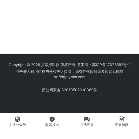
Copyright © 2026 艾蒂娜科技 版权所有 备案号：
苏ICP备17076682号-1
点击进入知识产权与侵权投诉指引，如有任何问题请及时联系邮箱
bxj88
@ayalm.com
苏公网安备 32010502010369号
add_circle
关注公众号
联系技术
在线客服
客服加微
我们始终坚持保护知识产权，与您共建绿色互联网使用环境。请您在使用
网络时注意甄别，避免传播侵权内容:如您发现侵犯知识产权类的违规行