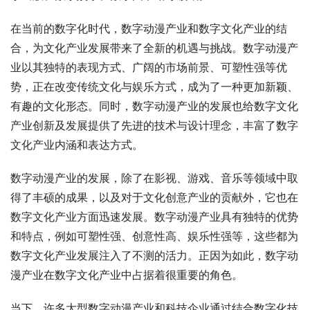
在当前的数字化时代，数字动漫产业和数字文化产业的结
合，为文化产业发展带来了全新的机遇与挑战。数字动漫产
业以其独特的表现方式、广阔的市场前景、可塑性强等优
势，正在改变传统文化与娱乐方式，成为了一种更加新颖、
有趣的文化形态。同时，数字动漫产业的发展也给数字文化
产业创新及发展提供了先进的技术与设计理念，丰富了数字
文化产业内涵和表达方式。
数字动漫产业的发展，除了在影视、游戏、音乐等领域中取
得了丰硕的成果，以及对于文化创意产业的贡献外，它也在
数字文化产业方面迅速发展。数字动漫产业具有独特的优势
和特点，例如可塑性强、创意性高、娱乐性强等，这些都为
数字文化产业发展注入了不测的活力。正因为如此，数字动
漫产业在数字文化产业中占据着很重要的角色。
当下，许多大型数字动漫产业和科技企业通过结合数字化技