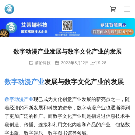
艾蒂娜科技
数字动漫产业发展与数字文化产业的发展
前沿科技
2023年5月12日 上午9:28
数字
动漫
产业
发展与数字文化产业的发展
数字
动漫
产业
现已成为文化创意产业发展的新亮点之一，随
着经济的不断发展和科技的进步，数字动漫产业也逐渐得到
了更加广泛的推广。而数字文化产业则是指通过信息技术手
段创造、传播、连接和利用文化内容和产品的产业，包括数
字出版、数字娱乐、数字图书馆等领域。