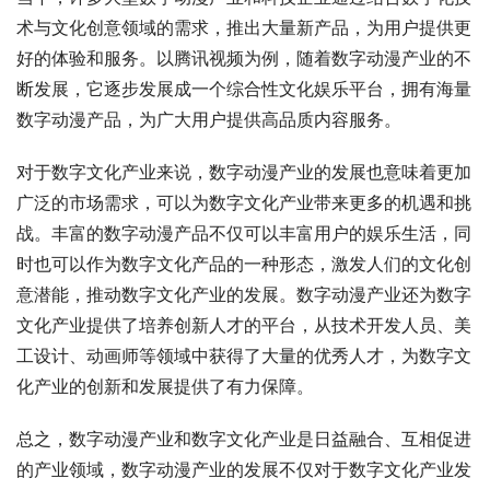
术与文化创意领域的需求，推出大量新产品，为用户提供更
好的体验和服务。以腾讯视频为例，随着数字动漫产业的不
断发展，它逐步发展成一个综合性文化娱乐平台，拥有海量
数字动漫产品，为广大用户提供高品质内容服务。
对于数字文化产业来说，数字动漫产业的发展也意味着更加
广泛的市场需求，可以为数字文化产业带来更多的机遇和挑
战。丰富的数字动漫产品不仅可以丰富用户的娱乐生活，同
时也可以作为数字文化产品的一种形态，激发人们的文化创
意潜能，推动数字文化产业的发展。数字动漫产业还为数字
文化产业提供了培养创新人才的平台，从技术开发人员、美
工设计、动画师等领域中获得了大量的优秀人才，为数字文
化产业的创新和发展提供了有力保障。
总之，数字动漫产业和数字文化产业是日益融合、互相促进
的产业领域，数字动漫产业的发展不仅对于数字文化产业发