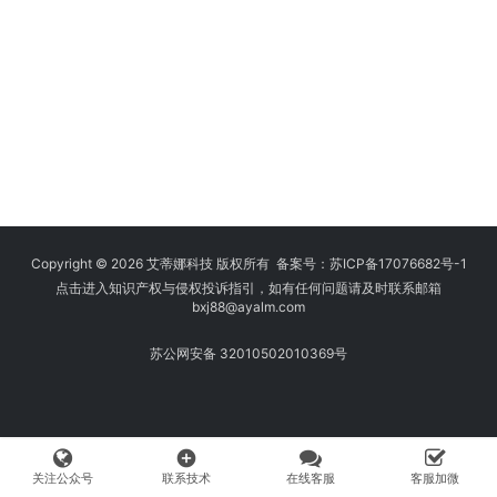
Copyright © 2026 艾蒂娜科技 版权所有 备案号：
苏ICP备17076682号-1
点击进入知识产权与侵权投诉指引，如有任何问题请及时联系邮箱
bxj88
@ayalm.com
苏公网安备 32010502010369号
add_circle
关注公众号
联系技术
在线客服
客服加微