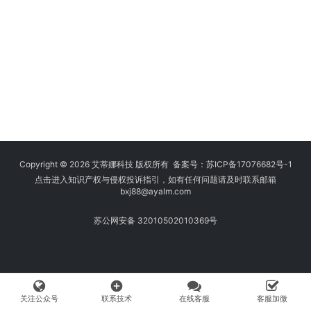
Copyright © 2026 艾蒂娜科技 版权所有 备案号：
苏ICP备17076682号-1
点击进入知识产权与侵权投诉指引，如有任何问题请及时联系邮箱
bxj88
@ayalm.com
苏公网安备 32010502010369号
add_circle
关注公众号
联系技术
在线客服
客服加微