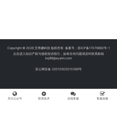
Copyright © 2026 艾蒂娜科技 版权所有 备案号：
苏ICP备17076682号-1
点击进入知识产权与侵权投诉指引，如有任何问题请及时联系邮箱
bxj88
@ayalm.com
苏公网安备 32010502010369号
add_circle
关注公众号
联系技术
在线客服
客服加微
我们始终坚持保护知识产权，与您共建绿色互联网使用环境。请您在使用
网络时注意甄别，避免传播侵权内容:如您发现侵犯知识产权类的违规行
为，可将相应举证材料发送至 fangwenhe@ayalm.com，我们将根据法