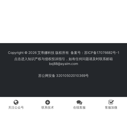
Copyright © 2026 艾蒂娜科技 版权所有 备案号：
苏ICP备17076682号-1
点击进入知识产权与侵权投诉指引，如有任何问题请及时联系邮箱
bxj88
@ayalm.com
苏公网安备 32010502010369号
add_circle
关注公众号
联系技术
在线客服
客服加微
我们始终坚持保护知识产权，与您共建绿色互联网使用环境。请您在使用
网络时注意甄别，避免传播侵权内容:如您发现侵犯知识产权类的违规行
为，可将相应举证材料发送至 fangwenhe@ayalm.com，我们将根据法