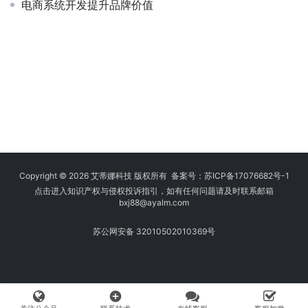
电商系统开发提升品牌价值
Copyright © 2026 艾蒂娜科技 版权所有 备案号：
苏ICP备17076682号-1
点击进入知识产权与侵权投诉指引，如有任何问题请及时联系邮箱
bxj88
@ayalm.com
苏公网安备 32010502010369号
add_circle