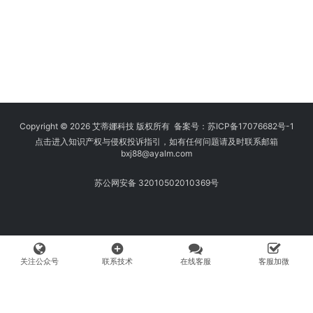
Copyright © 2026 艾蒂娜科技 版权所有 备案号：
苏ICP备17076682号-1
点击进入知识产权与侵权投诉指引，如有任何问题请及时联系邮箱
bxj88
@ayalm.com
苏公网安备 32010502010369号
add_circle
关注公众号
联系技术
在线客服
客服加微
我们始终坚持保护知识产权，与您共建绿色互联网使用环境。请您在使用
网络时注意甄别，避免传播侵权内容:如您发现侵犯知识产权类的违规行
为，可将相应举证材料发送至 fangwenhe@ayalm.com，我们将根据法