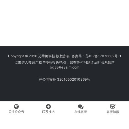
Copyright © 2026 艾蒂娜科技 版权所有 备案号：
苏ICP备17076682号-1
点击进入知识产权与侵权投诉指引，如有任何问题请及时联系邮箱
bxj88
@ayalm.com
苏公网安备 32010502010369号
add_circle
关注公众号
联系技术
在线客服
客服加微
我们始终坚持保护知识产权，与您共建绿色互联网使用环境。请您在使用
网络时注意甄别，避免传播侵权内容:如您发现侵犯知识产权类的违规行