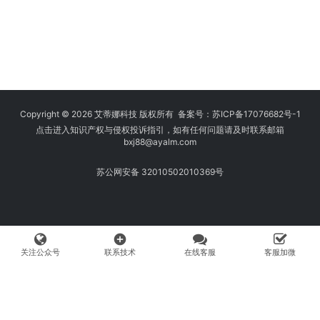
Copyright © 2026 艾蒂娜科技 版权所有 备案号：
苏ICP备17076682号-1
点击进入知识产权与侵权投诉指引，如有任何问题请及时联系邮箱
bxj88
@ayalm.com
苏公网安备 32010502010369号
add_circle
关注公众号
联系技术
在线客服
客服加微
我们始终坚持保护知识产权，与您共建绿色互联网使用环境。请您在使用
网络时注意甄别，避免传播侵权内容:如您发现侵犯知识产权类的违规行
为，可将相应举证材料发送至 fangwenhe@ayalm.com，我们将根据法
律法规要求，第一时间核实处理。