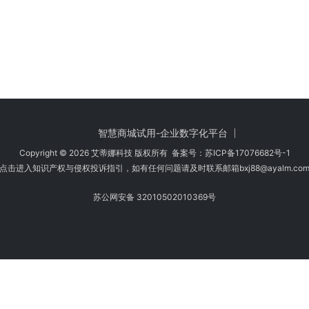
智慧商城试用-企业数字化平台
Copyright © 2026 艾蒂娜科技 版权所有 备案号：
苏ICP备17076682号-1
点击进入知识产权与侵权投诉指引，如有任何问题请及时联系邮箱bxj88
@ayalm.co
苏公网安备 32010502010369号
时注意甄别，避免传播侵权内容:如您发现侵犯知识产权类的违规行为，可将相应
法规要求，第一时间核实处理。