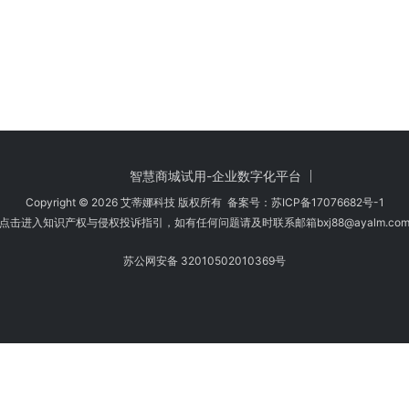
智慧商城试用-企业数字化平台
Copyright © 2026 艾蒂娜科技 版权所有 备案号：
苏ICP备17076682号-1
点击进入知识产权与侵权投诉指引，如有任何问题请及时联系邮箱bxj88
@ayalm.co
苏公网安备 32010502010369号
时注意甄别，避免传播侵权内容:如您发现侵犯知识产权类的违规行为，可将相应
法规要求，第一时间核实处理。