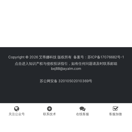
Copyright © 2026 艾蒂娜科技 版权所有 备案号：
苏ICP备17076682号-1
点击进入知识产权与侵权投诉指引，如有任何问题请及时联系邮箱
bxj88
@ayalm.com
苏公网安备 32010502010369号
add_circle
关注公众号
联系技术
在线客服
客服加微
我们始终坚持保护知识产权，与您共建绿色互联网使用环境。请您在使用
网络时注意甄别，避免传播侵权内容:如您发现侵犯知识产权类的违规行