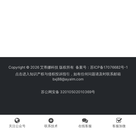
Copyright © 2026 艾蒂娜科技 版权所有 备案号：
苏ICP备17076682号-1
点击进入知识产权与侵权投诉指引，如有任何问题请及时联系邮箱
bxj88
@ayalm.com
苏公网安备 32010502010369号
add_circle
关注公众号
联系技术
在线客服
客服加微
我们始终坚持保护知识产权，与您共建绿色互联网使用环境。请您在使用