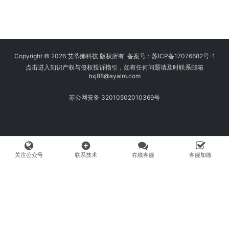
Copyright © 2026 艾蒂娜科技 版权所有 备案号：
苏ICP备17076682号-1
点击进入知识产权与侵权投诉指引，如有任何问题请及时联系邮箱
bxj88
@ayalm.com
苏公网安备 32010502010369号
add_circle
关注公众号
联系技术
在线客服
客服加微
我们始终坚持保护知识产权，与您共建绿色互联网使用环境。请您在使用
网络时注意甄别，避免传播侵权内容:如您发现侵犯知识产权类的违规行
为，可将相应举证材料发送至 fangwenhe@ayalm.com，我们将根据法
律法规要求，第一时间核实处理。
页面文字及图片来自网络网友投稿，如有侵权请发送上述邮箱，第一时间