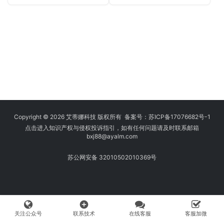
Copyright © 2026 艾蒂娜科技 版权所有 备案号：
苏ICP备17076682号-1
点击进入知识产权与侵权投诉指引，如有任何问题请及时联系邮箱
bxj88
@ayalm.com
苏公网安备 32010502010369号
add_circle
关注公众号
联系技术
在线客服
客服加微