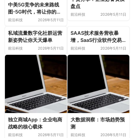
中美5G竞争的未来路线
盘点
图-5G时代，将让你的生
前沿科技
2026年5月11日
活更美好
前沿科技
2026年5月11日
私域流量数字化社群运营
SAAS技术服务营收暴
新姿势让你天天爆单
增，SaaS行业软件交易
正迎来大爆发！艾蒂娜科
前沿科技
2026年5月11日
前沿科技
2026年5月11日
技
独立商城App：企业电商
大数据洞察：市场趋势预
战略的核心载体
测
前沿科技
2026年5月11日
前沿科技
2026年5月11日