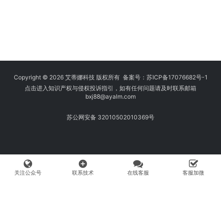
Copyright © 2026 艾蒂娜科技 版权所有 备案号：
苏ICP备17076682号-1
点击进入知识产权与侵权投诉指引，如有任何问题请及时联系邮箱
bxj88
@ayalm.com
苏公网安备 32010502010369号
add_circle
关注公众号
联系技术
在线客服
客服加微
我们始终坚持保护知识产权，与您共建绿色互联网使用环境。请您在使用
网络时注意甄别，避免传播侵权内容:如您发现侵犯知识产权类的违规行
为，可将相应举证材料发送至 fangwenhe@ayalm.com，我们将根据法
律法规要求，第一时间核实处理。