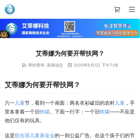
艾蒂娜科技
艾蒂娜为何要开帮扶网？
帮扶善举
,
新闻动态
2020年6月1日 下午7:08
艾蒂娜为何要开帮扶网？
六一
儿童
节，看到一个画面：两名衣衫破旧的农村
儿童
，手
里各拿着一个旧
铁罐
。下面一行字：一个旧
铁罐
——不应是
他们仅有的玩具。
这是
联合国儿童基金会
的一则公益广告。在这个孩子们的节