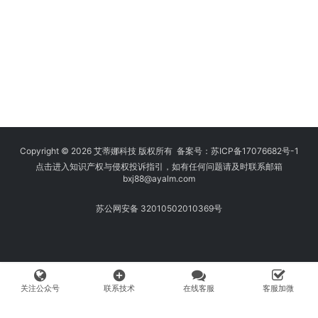
Copyright © 2026 艾蒂娜科技 版权所有 备案号：
苏ICP备17076682号-1
点击进入知识产权与侵权投诉指引，如有任何问题请及时联系邮箱
bxj88
@ayalm.com
苏公网安备 32010502010369号
add_circle
关注公众号
联系技术
在线客服
客服加微
我们始终坚持保护知识产权，与您共建绿色互联网使用环境。请您在使用