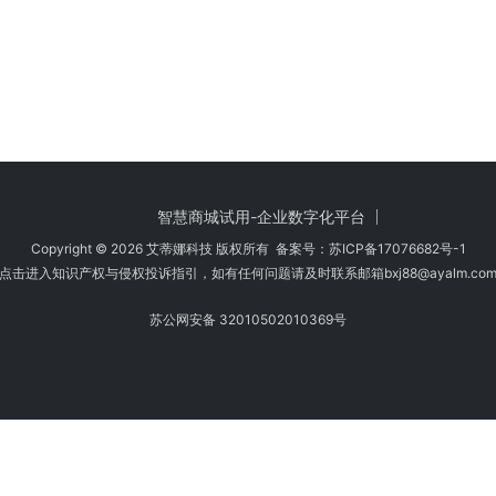
智慧商城试用-企业数字化平台
Copyright © 2026 艾蒂娜科技 版权所有 备案号：
苏ICP备17076682号-1
点击进入知识产权与侵权投诉指引，如有任何问题请及时联系邮箱bxj88
@ayalm.co
苏公网安备 32010502010369号
时注意甄别，避免传播侵权内容:如您发现侵犯知识产权类的违规行为，可将相应
法规要求，第一时间核实处理。