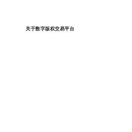
关于数字版权交易平台