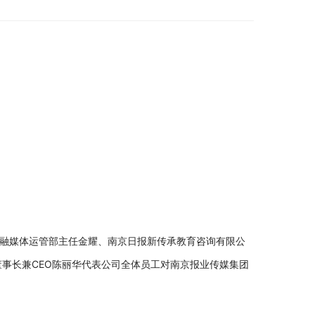
心融媒体运管部主任金耀、南京日报新传承教育咨询有限公
事长兼CEO陈丽华代表公司全体员工对南京报业传媒集团