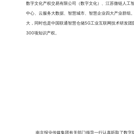
数字文化产权交易有限公司（数字文化）、江苏微链人工
中心、云服务大数据、智慧城市、智慧企业四大产业群组。为
大，同时也是中国联通智慧仓储5G工业互联网技术研发
300项知识产权。
南京报业传媒集团有关部门领导一行认真听取了数字