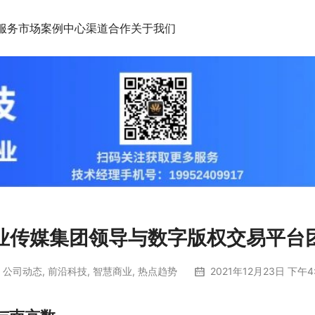
服务市场
案例中心
渠道合作
关于我们
业传媒集团领导与数字版权交易平台
公司动态
,
前沿科技
,
智慧商业
,
热点趋势
2021年12月23日 下午4