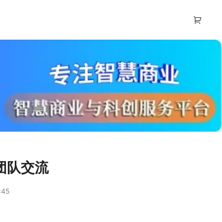
团队交流
:45