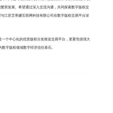
的繁荣发展。希望通过深入交流沟通，共同探索数字版权交
望与江苏艾蒂娜互联网科技有限公司在数字版权交易平台深
造一个中心化的优质版权分发推送交易平台，更要凭借强大
成为数字版权领域数字经济信任基石。