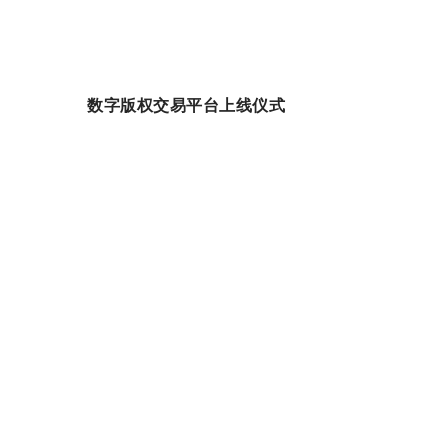
数字版权交易平台上线仪式