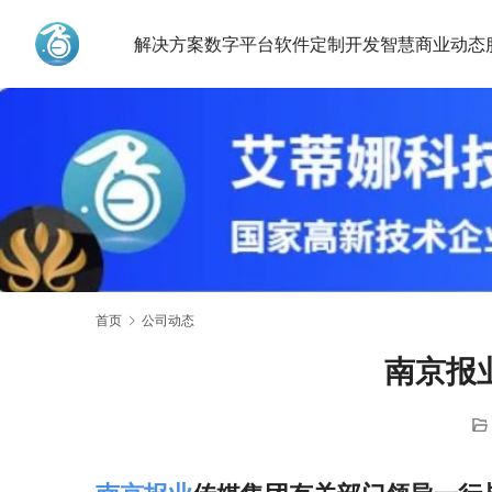
解决方案
数字平台
软件定制开发
智慧商业动态
艾蒂娜科技
首页
公司动态
南京报