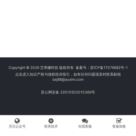
Copyright © 2026 艾蒂娜科技 版权所有 备案号：
苏ICP备17076682号-1
点击进入知识产权与侵权投诉指引，如有任何问题请及时联系邮箱
bxj88
@ayalm.com
苏公网安备 32010502010369号
add_circle
关注公众号
联系技术
在线客服
客服加微
我们始终坚持保护知识产权，与您共建绿色互联网使用环境。请您在使用