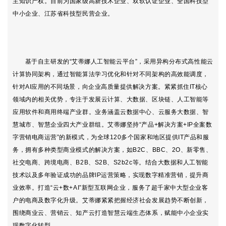
主知识产权。目前为国家级高新技术企业、双软认证企业、全国科技型
中小企业、江苏省科技型民营企业。
基于自主研发的“艾蒂娜人工智能云平台”，采用异构分布式高性能云
计算协同架构，通过智能算法学习优化和针对不同架构的高效能调度，
针对AI应用的不同场景，向企业高质量提供解决方案。紧紧抓住IT核心
领域内的相关优势，专注于发展云计算、大数据、区块链、人工智能等
应用软件和商用终端产业群。业务涵盖云数据中心、云服务大数据、智
慧城市、智慧企业四大产业群组。艾蒂娜坚持“产品+解决方案+IP全案数
字营销电商运营”的新模式，为全球120多个国家和地区提供IT产品和服
务，拥有多种类型商业模式的解决方案，如B2C、BBC、2O、新零售、
社交电商、跨境电商、B2B、S2B、S2b2c等。结合大数据和人工智能
技术以及多年验证成功的品牌IP运营策略，实现数字精准营销，提升商
业效率。打造“云+数+AI”新型互联网企业，服务了超千家中大型企业客
户的电商及数字化升级。艾蒂娜紧紧把握经济社会发展趋势不断创新，
围绕商业云、营销云、知产云打造智慧云端生态体系，赋能中小企业实
现数字化转型。