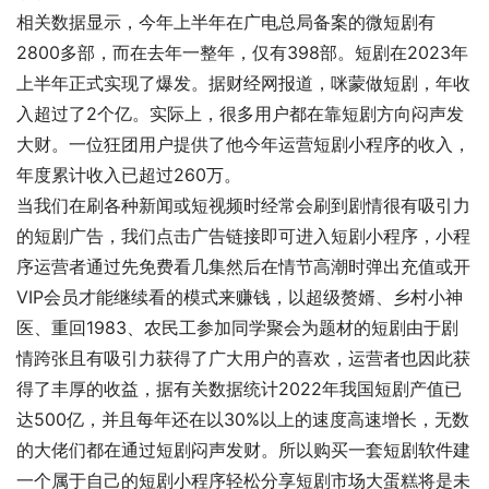
相关数据显示，今年上半年在广电总局备案的微短剧有
2800多部，而在去年一整年，仅有398部。短剧在2023年
上半年正式实现了爆发。据财经网报道，咪蒙做短剧，年收
入超过了2个亿。实际上，很多用户都在靠短剧方向闷声发
大财。一位狂团用户提供了他今年运营短剧小程序的收入，
年度累计收入已超过260万。
当我们在刷各种新闻或短视频时经常会刷到剧情很有吸引力
的短剧广告，我们点击广告链接即可进入短剧小程序，小程
序运营者通过先免费看几集然后在情节高潮时弹出充值或开
VIP会员才能继续看的模式来赚钱，以超级赘婿、乡村小神
医、重回1983、农民工参加同学聚会为题材的短剧由于剧
情跨张且有吸引力获得了广大用户的喜欢，运营者也因此获
得了丰厚的收益，据有关数据统计2022年我国短剧产值已
达500亿，并且每年还在以30%以上的速度高速增长，无数
的大佬们都在通过短剧闷声发财。所以购买一套短剧软件建
一个属于自己的短剧小程序轻松分享短剧市场大蛋糕将是未