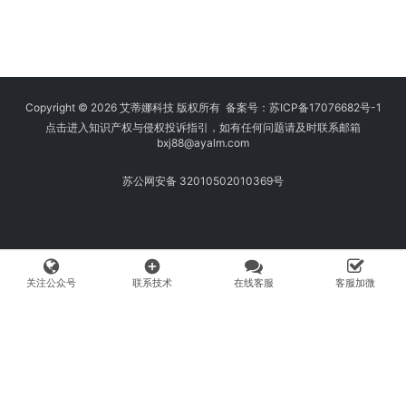
Copyright © 2026 艾蒂娜科技 版权所有 备案号：
苏ICP备17076682号-1
点击进入知识产权与侵权投诉指引，如有任何问题请及时联系邮箱
bxj88
@ayalm.com
苏公网安备 32010502010369号
add_circle
关注公众号
联系技术
在线客服
客服加微
我们始终坚持保护知识产权，与您共建绿色互联网使用环境。请您在使用
网络时注意甄别，避免传播侵权内容:如您发现侵犯知识产权类的违规行
为，可将相应举证材料发送至 fangwenhe@ayalm.com，我们将根据法
律法规要求，第一时间核实处理。