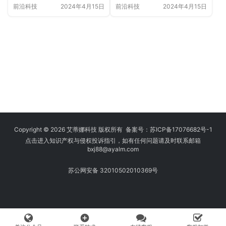
高营销效率？
前沿科技
2024年4月15日
前沿科技
2024年4月15日
Copyright © 2026 艾蒂娜科技 版权所有 备案号：
苏ICP备17076682号-1
点击进入知识产权与侵权投诉指引，如有任何问题请及时联系邮箱
bxj88
@ayalm.com
苏公网安备 32010502010369号
add_circle