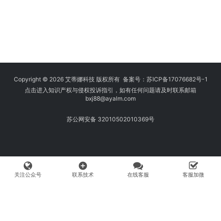
Copyright © 2026 艾蒂娜科技 版权所有 备案号：
苏ICP备17076682号-1
点击进入知识产权与侵权投诉指引，如有任何问题请及时联系邮箱
bxj88
@ayalm.com
苏公网安备 32010502010369号
add_circle
关注公众号
联系技术
在线客服
客服加微
我们始终坚持保护知识产权，与您共建绿色互联网使用环境。请您在使用
网络时注意甄别，避免传播侵权内容:如您发现侵犯知识产权类的违规行
为，可将相应举证材料发送至 fangwenhe@ayalm.com，我们将根据法
律法规要求，第一时间核实处理。