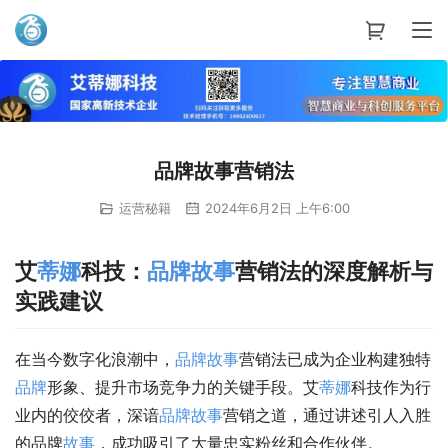
艾蒂娜科技
品牌故事营销法
运营秘籍
2024年6月2日 上午6:00
艾
蒂娜
科技：
品牌
故事
营销法的深度解析与
实践建议
在当今数字化浪潮中，
品牌
故事
营销法已成为企业构建独特
品牌
形象、提升市场竞争力的关键手段。艾
蒂娜
科技作为行
业内的佼佼者，深谙
品牌
故事
营销之道，通过讲述引人入胜
的品牌
故事
，成功吸引了大量忠实粉丝和合作伙伴。