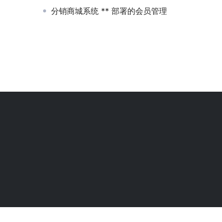
分销商城系统 ** 部署的会员管理
我们始终坚持保护知识产权，与您共建绿色互联网使用环境。请您在使用网络