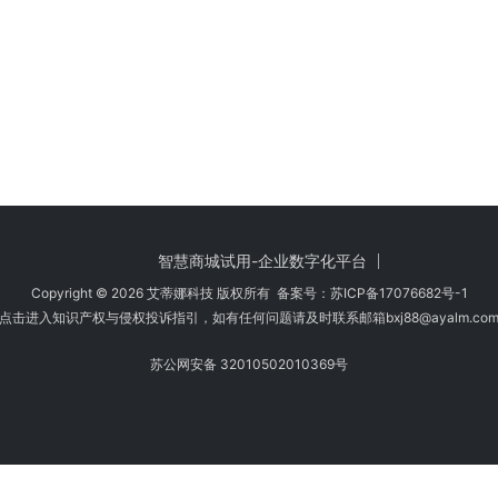
智慧商城试用-企业数字化平台
Copyright © 2026 艾蒂娜科技 版权所有 备案号：
苏ICP备17076682号-1
点击进入知识产权与侵权投诉指引，如有任何问题请及时联系邮箱bxj88
@ayalm.co
苏公网安备 32010502010369号
时注意甄别，避免传播侵权内容:如您发现侵犯知识产权类的违规行为，可将相应
法规要求，第一时间核实处理。