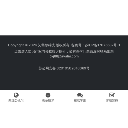
Copyright © 2026 艾蒂娜科技 版权所有 备案号：
苏ICP备17076682号-1
点击进入知识产权与侵权投诉指引，如有任何问题请及时联系邮箱
bxj88
@ayalm.com
苏公网安备 32010502010369号
add_circle
关注公众号
联系技术
在线客服
客服加微
我们始终坚持保护知识产权，与您共建绿色互联网使用环境。请您在使用
网络时注意甄别，避免传播侵权内容:如您发现侵犯知识产权类的违规行
为，可将相应举证材料发送至 fangwenhe@ayalm.com，我们将根据法
律法规要求，第一时间核实处理。