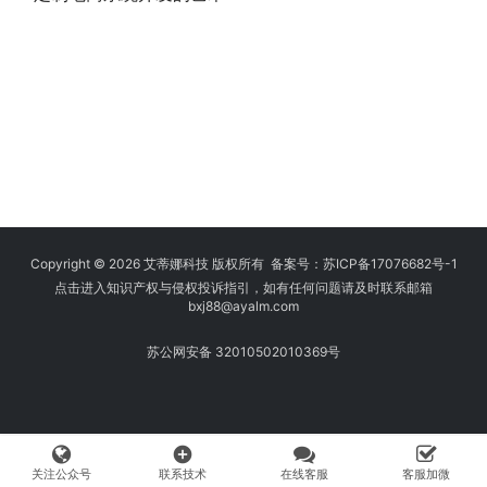
Copyright © 2026 艾蒂娜科技 版权所有 备案号：
苏ICP备17076682号-1
点击进入知识产权与侵权投诉指引，如有任何问题请及时联系邮箱
bxj88
@ayalm.com
苏公网安备 32010502010369号
add_circle
关注公众号
联系技术
在线客服
客服加微