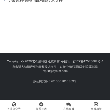
艾蒂娜科技的电商系统技术支持
Copyright © 2026 艾蒂娜科技 版权所有 备案号：
苏ICP备17076682号-1
点击进入知识产权与侵权投诉指引，如有任何问题请及时联系邮箱
bxj88
@ayalm.com
苏公网安备 32010502010369号
add_circle
关注公众号
联系技术
在线客服
客服加微