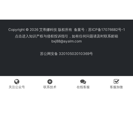
Copyright © 2026 艾蒂娜科技 版权所有 备案号：
苏ICP备17076682号-1
点击进入知识产权与侵权投诉指引，如有任何问题请及时联系邮箱
bxj88
@ayalm.com
苏公网安备 32010502010369号
add_circle
关注公众号
联系技术
在线客服
客服加微
我们始终坚持保护知识产权，与您共建绿色互联网使用环境。请您在使用
网络时注意甄别，避免传播侵权内容:如您发现侵犯知识产权类的违规行
为，可将相应举证材料发送至 fangwenhe@ayalm.com，我们将根据法
律法规要求，第一时间核实处理。
页面文字及图片来自网络网友投稿，如有侵权请发送上述邮箱，第一时间