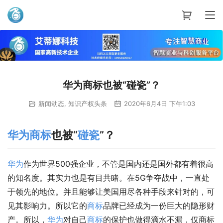
艾蒂娜科技
华为商标也被“碰瓷”？
新闻动态
,
知识产权头条
2020年6月4日 下午1:03
华为
商标
也被“
碰瓷
”？
华为
作为世界500强企业，不管是国内还是国外都有着很高
的知名度。其实力也是有目共睹。在5G争夺战中，一直处
于领先的地位。并且能够让美国用尽各种手段来针对的，可
见其影响力。所以它的
商标
品牌已经成为一份巨大的隐形财
产。所以，
华为
对自己
商标
的保护也做得滴水不漏，仅商标