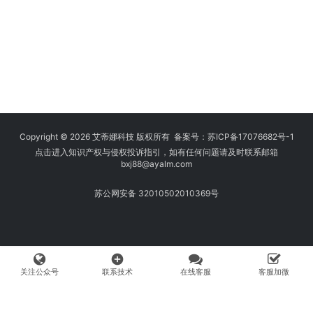
Copyright © 2026 艾蒂娜科技 版权所有 备案号：
苏ICP备17076682号-1
点击进入知识产权与侵权投诉指引，如有任何问题请及时联系邮箱
bxj88
@ayalm.com
苏公网安备 32010502010369号
add_circle
关注公众号
联系技术
在线客服
客服加微
我们始终坚持保护知识产权，与您共建绿色互联网使用环境。请您在使用
网络时注意甄别，避免传播侵权内容:如您发现侵犯知识产权类的违规行