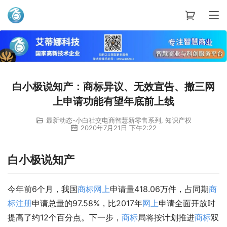
艾蒂娜科技
白小极说知产：商标异议、无效宣告、撤三网
上申请功能有望年底前上线
最新动态-小白社交电商智慧新零售系列
,
知识产权
2020年7月21日 下午2:22
白小极说知产
今年前6个月，我国
商标
网上
申请量418.06万件，占同期
商
标注册
申请总量的97.58%，比2017年
网上
申请全面开放时
提高了约12个百分点。下一步，
商标
局将按计划推进
商标
双