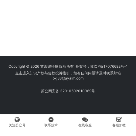
Copyright © 2026 艾蒂娜科技 版权所有 备案号：
苏ICP备17076682号-1
点击进入知识产权与侵权投诉指引，如有任何问题请及时联系邮箱
bxj88
@ayalm.com
苏公网安备 32010502010369号
add_circle
关注公众号
联系技术
在线客服
客服加微
我们始终坚持保护知识产权，与您共建绿色互联网使用环境。请您在使用