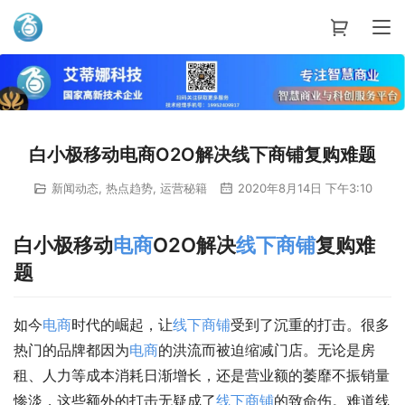
艾蒂娜科技
白小极移动电商O2O解决线下商铺复购难题
新闻动态
,
热点趋势
,
运营秘籍
2020年8月14日 下午3:10
白小极移动
电商
O2O解决
线下
商铺
复购难
题
如今
电商
时代的崛起，让
线下
商铺
受到了沉重的打击。很多
热门的品牌都因为
电商
的洪流而被迫缩减门店。无论是房
租、人力等成本消耗日渐增长，还是营业额的萎靡不振销量
惨淡，这些额外的打击无疑成了
线下
商铺
的致命伤。难道线