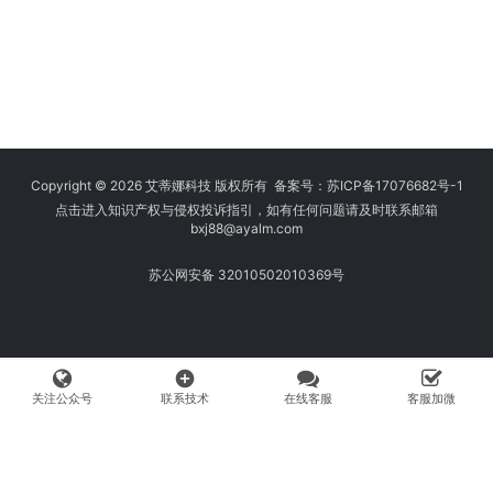
Copyright © 2026 艾蒂娜科技 版权所有 备案号：
苏ICP备17076682号-1
点击进入知识产权与侵权投诉指引，如有任何问题请及时联系邮箱
bxj88
@ayalm.com
苏公网安备 32010502010369号
add_circle
关注公众号
联系技术
在线客服
客服加微
我们始终坚持保护知识产权，与您共建绿色互联网使用环境。请您在使用
网络时注意甄别，避免传播侵权内容:如您发现侵犯知识产权类的违规行
为，可将相应举证材料发送至 fangwenhe@ayalm.com，我们将根据法
律法规要求，第一时间核实处理。