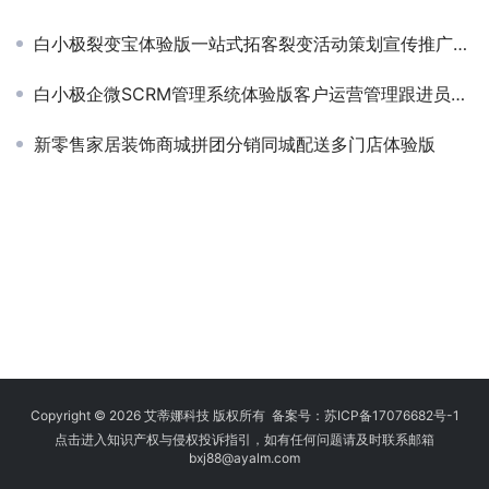
白小极裂变宝体验版一站式拓客裂变活动策划宣传推广系统
白小极企微SCRM管理系统体验版客户运营管理跟进员工营销
新零售家居装饰商城拼团分销同城配送多门店体验版
Copyright © 2026 艾蒂娜科技 版权所有 备案号：
苏ICP备17076682号-1
点击进入知识产权与侵权投诉指引，如有任何问题请及时联系邮箱
bxj88
@ayalm.com