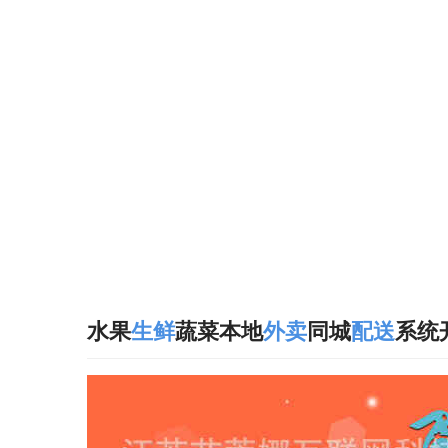
水果
生鲜
蔬菜本地
外卖
同城
配送
系统