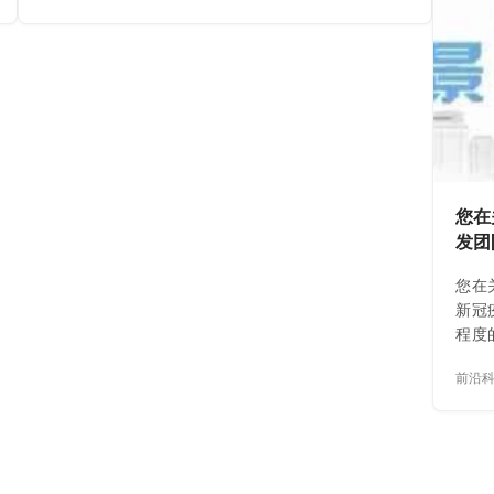
您在关
发团
您在
新冠
程度
与线
前沿
情下