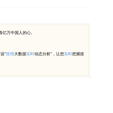
着亿万中国人的心。
设“
疫情
大数据
实时
动态分析”，让您
实时
把握疫