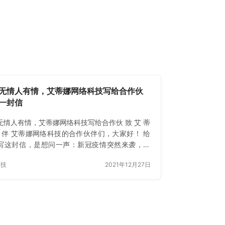
无情人有情，艾蒂娜网络科技写给合作伙
一封信
无情人有情，艾蒂娜网络科技写给合作伙 致 艾 蒂
伙 伴 艾蒂娜网络科技的合作伙伴们，大家好！ 给
写这封信，是想问一声：新冠疫情突然来袭，您
的家人、同事都好吗？您的企业需要我们做点什
科技
2021年12月27日
艾蒂…