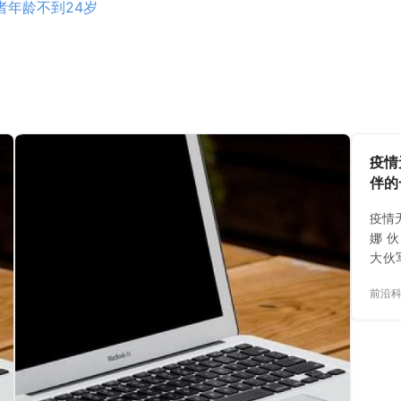
发者年龄不到24岁
疫情
伴的
疫情
娜 
大伙
和您
前沿
么，